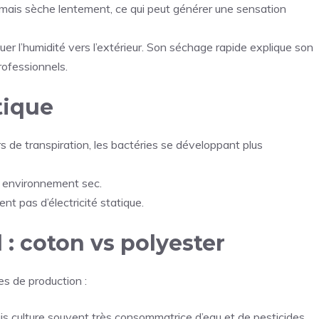
on mais sèche lentement, ce qui peut générer une sensation
er l’humidité vers l’extérieur. Son séchage rapide explique son
ofessionnels.
tique
 de transpiration, les bactéries se développant plus
 en environnement sec.
t pas d’électricité statique.
: coton vs polyester
s de production :
is culture souvent très consommatrice d’eau et de pesticides.