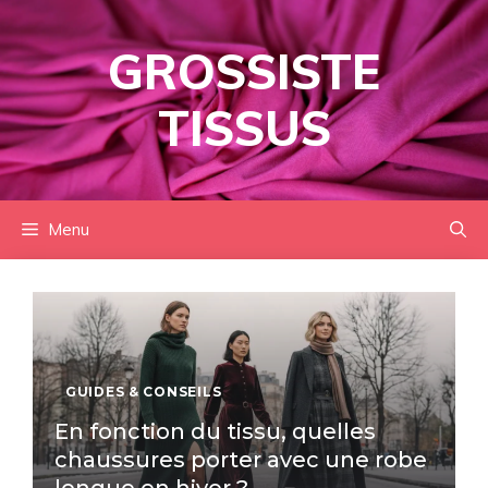
Aller
au
GROSSISTE
contenu
TISSUS
Menu
GUIDES & CONSEILS
En fonction du tissu, quelles
chaussures porter avec une robe