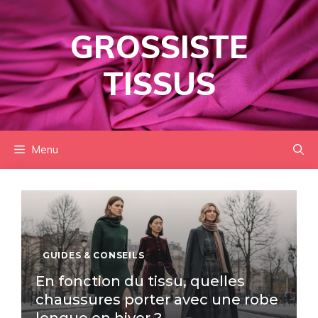
Aller
au
GROSSISTE
contenu
TISSUS
Menu
GUIDES & CONSEILS
En fonction du tissu, quelles
chaussures porter avec une robe