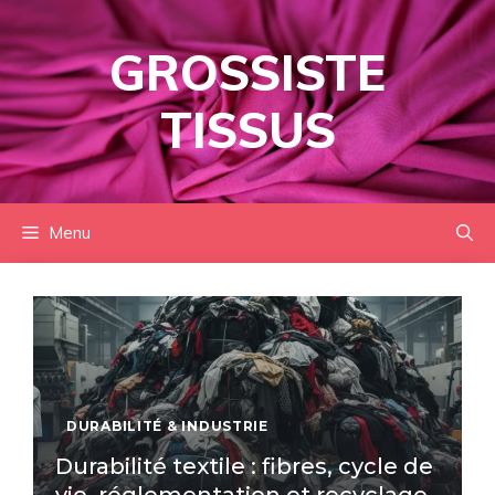
Aller
au
GROSSISTE
contenu
TISSUS
Menu
DURABILITÉ & INDUSTRIE
Durabilité textile : fibres, cycle de