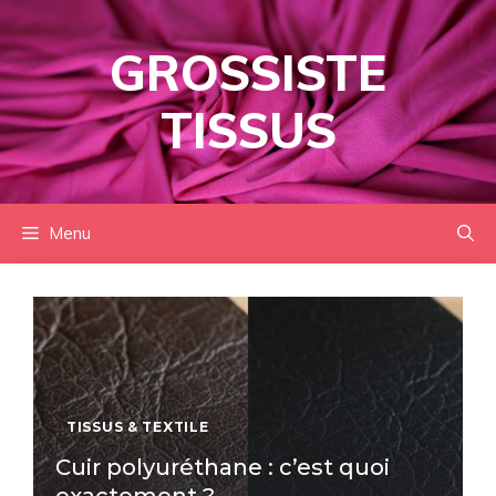
Aller
au
GROSSISTE
contenu
TISSUS
Menu
TISSUS & TEXTILE
Cuir polyuréthane : c’est quoi