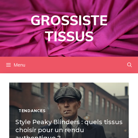
Aller
au
GROSSISTE
contenu
TISSUS
Menu
TENDANCES
Style Peaky Blinders : quels tissus
choisir pour un rendu