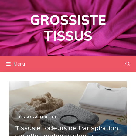
Aller
au
GROSSISTE
contenu
TISSUS
Menu
TISSUS & TEXTILE
Tissus et odeurs de transpiration