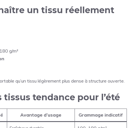
aître un tissu réellement
:
 180 g/m²
on
fortable qu’un tissu légèrement plus dense à structure ouverte.
s tissus tendance pour l’été
lé
Avantage d’usage
Grammage indicatif
Fraîcheur durable
100–180 g/m²