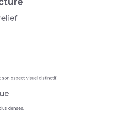
ucture
elief
 son aspect visuel distinctif.
nue
plus denses.